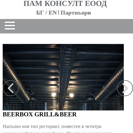
ПАМ КОНСУЛТ ЕООД
БГ
/
EN
Партньори
НАЧАЛО
ЗА НАС
За фирмата
Екип
ПРОЕКТИ
Жилищни сгради
Обществени сгради
Контейнери
Индустриални сгради
Интериор
BEERBOX GRILL&BEER
Реализирани
Всички
Напълно нов тип ресторант, поместен в четитри
КОНТАКТИ