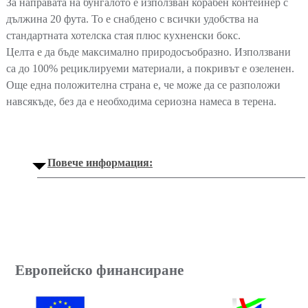
За направата на бунгалото е използван корабен контейнер с
дължина 20 фута. То е снабдено с всички удобства на
стандартната хотелска стая плюс кухненски бокс.
Целта е да бъде максимално природосъобразно. Използвани
са до 100% рециклируеми материали, а покривът е озеленен.
Още една положителна страна е, че може да се разположи
навсякъде, без да е необходима сериозна намеса в терена.
Повече информация:
Европейско финансиране