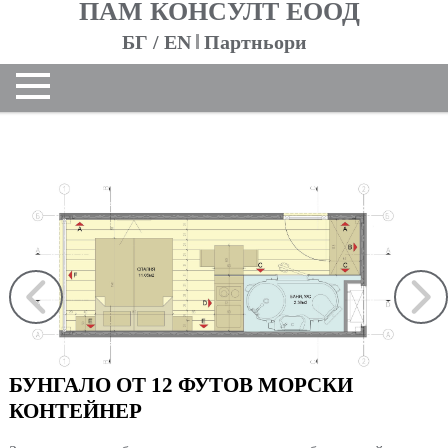
ПАМ КОНСУЛТ ЕООД
БГ
/
EN
Партньори
НАЧАЛО
ЗА НАС
За фирмата
Екип
ПРОЕКТИ
Жилищни сгради
Обществени сгради
Контейнери
Индустриални сгради
Интериор
БУНГАЛО ОТ 12 ФУТОВ МОРСКИ
Реализирани
КОНТЕЙНЕР
Всички
КОНТАКТИ