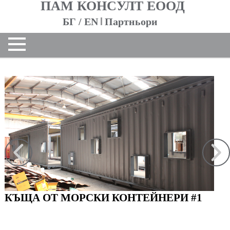
ПАМ КОНСУЛТ ЕООД
БГ
/
EN
Партньори
НАЧАЛО
ЗА НАС
За фирмата
Екип
ПРОЕКТИ
Жилищни сгради
Обществени сгради
Контейнери
Индустриални сгради
Интериор
КЪЩА ОТ МОРСКИ КОНТЕЙНЕРИ #1
Реализирани
Всички
КОНТАКТИ