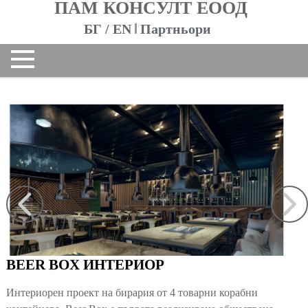
ПАМ КОНСУЛТ ЕООД
БГ
/
EN
Партньори
НАЧАЛО
ЗА НАС
За фирмата
Екип
ПРОЕКТИ
Жилищни сгради
Обществени сгради
Контейнери
Индустриални сгради
Интериор
BEER BOX ИНТЕРИОР
Реализирани
Всички
Интериорен проект на бирария от 4 товарни корабни
КОНТАКТИ