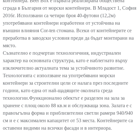
контейнера. Beer Box е първата реализирана обществена
сграда в България от морски контейнери. В Младост 1, София
2016г. Исползвани са четири броя 40-футови (12,2м)
употребявани контейнери изработени от устойчива на
външни влияния Cor-ten стомана. Всеки от контейнерите се
преработва в заводски условия преди да бъдат монтирани на
място.
Съзнателно е подчертан технологичния, индустриален
характер на основната структура, като е наблегнато върху
изключително актуалната тема за устойчивото развитие.
Технологията с използване на употребявани морски
контейнери за строителни цели се налага през последните
години, като една от най-щадящите околната среда
технологии.Функционално обектът е разделен на зала за
хранене с площ около 88 кв.м и обслужваща зона. Залата е с
правоъгълна форма и приблизителни светли рамери 940/940
см и е с максимален капацитет от 53 места. Контейнерите са
оставени видими на всички фасади и в интериора.